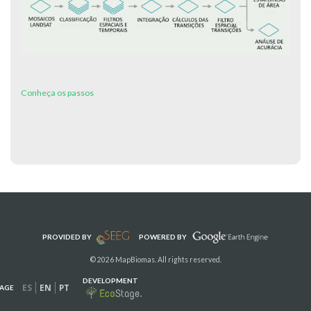
Conheça os passos
PROVIDED BY
POWERED BY
© 2026 MapBiomas. All rights reserved.
DEVELOPMENT
ES
EN
PT
AGE