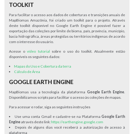
TOOLKIT
Para facilitar o acesso aos dados de coberturas e transições anuais de
MapBiomas Amazônia, foi criado um toolkit para o projeto. Através
deste toolkit disponível no Google Earth Engine é possível fazer a
exportação das coleções por limite de bioma, país, província, município,
bacia hidrográfica, áreas protegidas ou territórios indígenas de acordo
com o interesse do usuário.
Acesse o
vídeo tutorial
sobre o uso do toolkit. Atualmente estão
disponíveis os seguintes dados:
Mapas do Uso e Cobertura da terra
Cálculo de Área
GOOGLE EARTH ENGINE
MapBiomas usa a tecnologia da plataforma
Google Earth Engine
.
Disponibilizamos scripts para facilitar o acesso às coleções de mapas.
Para acessar e rodar, siga as seguintes instruções
Use uma conta Gmail e cadastre-se na Plataforma
Google Earth
Engine
através deste link:
https://earthengine.google.com
Depois de alguns dias você receberá a autorização de acesso à
plataforma