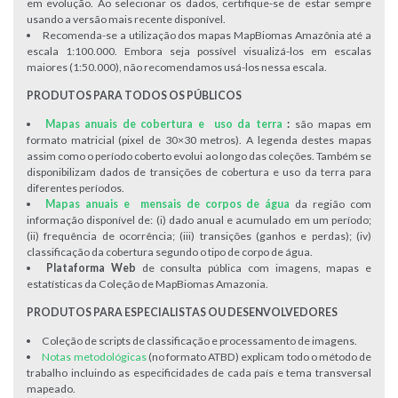
em evolução. Ao selecionar os dados, certifique-se de estar sempre
usando a versão mais recente disponível.
Recomenda-se a utilização dos mapas MapBiomas Amazônia até a
escala 1:100.000. Embora seja possível visualizá-los em escalas
maiores (1:50.000), não recomendamos usá-los nessa escala.
PRODUTOS PARA TODOS OS PÚBLICOS
Mapas anuais de cobertura e uso da terra
:
são mapas em
formato matricial (pixel de 30×30 metros). A legenda destes mapas
assim como o período coberto evolui ao longo das coleções. Também se
disponibilizam dados de transições de cobertura e uso da terra para
diferentes períodos.
Mapas anuais e mensais de corpos de água
da região com
informação disponível de: (i) dado anual e acumulado em um período;
(ii) frequência de ocorrência; (iii) transições (ganhos e perdas); (iv)
classificação da cobertura segundo o tipo de corpo de água.
Plataforma Web
de consulta pública com imagens, mapas e
estatísticas da Coleção de MapBiomas Amazonia.
PRODUTOS PARA ESPECIALISTAS OU DESENVOLVEDORES
Coleção de scripts de classificação e processamento de imagens.
Notas metodológicas
(no formato ATBD) explicam todo o método de
trabalho incluindo as especificidades de cada país e tema transversal
mapeado.