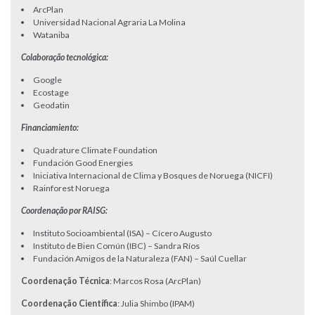
ArcPlan
Universidad Nacional Agraria La Molina
Wataniba
Colaboração tecnológica:
Google
Ecostage
Geodatin
Financiamiento:
Quadrature Climate Foundation
Fundación Good Energies
Iniciativa Internacional de Clima y Bosques de Noruega (NICFI)
Rainforest Noruega
Coordenação por RAISG:
Instituto Socioambiental (ISA) – Cícero Augusto
Instituto de Bien Común (IBC) – Sandra Ríos
Fundación Amigos de la Naturaleza (FAN) – Saúl Cuellar
Coordenação Técnica
: Marcos Rosa (ArcPlan)
Coordenação Científica
: Julia Shimbo (IPAM)