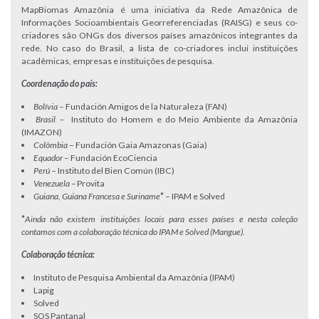
MapBiomas Amazônia é uma iniciativa da Rede Amazônica de
Informações Socioambientais Georreferenciadas (RAISG) e seus co-
criadores são ONGs dos diversos países amazônicos integrantes da
rede. No caso do Brasil, a lista de co-criadores inclui instituições
acadêmicas, empresas e instituições de pesquisa.
Coordenação do país:
Bolívia
– Fundación Amigos de la Naturaleza (FAN)
Brasil –
Instituto do Homem e do Meio Ambiente da Amazônia
(IMAZON)
Colômbia
– Fundación Gaia Amazonas (Gaia)
Equador
– Fundación EcoCiencia
Perú
– Instituto del Bien Común (IBC)
Venezuela –
Provita
Guiana, Guiana Francesa e Suriname
*
– IPAM e Solved
*
Ainda não existem instituições locais para esses países e nesta coleção
contamos com a colaboração técnica do IPAM e Solved (Mangue).
Colaboração técnica:
Instituto de Pesquisa Ambiental da Amazônia (IPAM)
Lapig
Solved
SOS Pantanal