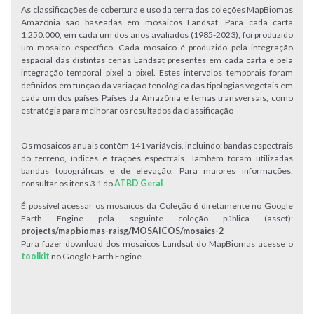
As classificações de cobertura e uso da terra das coleções MapBiomas
Amazônia são baseadas em mosaicos Landsat. Para cada carta
1:250.000, em cada um dos anos avaliados (1985-2023), foi produzido
um mosaico específico. Cada mosaico é produzido pela integração
espacial das distintas cenas Landsat presentes em cada carta e pela
integração temporal pixel a pixel. Estes intervalos temporais foram
definidos em função da variação fenológica das tipologias vegetais em
cada um dos países Países da Amazônia e temas transversais, como
estratégia para melhorar os resultados da classificação
Os mosaicos anuais contêm 141 variáveis, incluindo: bandas espectrais
do terreno, índices e frações espectrais. Também foram utilizadas
bandas topográficas e de elevação. Para maiores informações,
consultar os itens 3.1 do
ATBD Geral
.
É possível acessar os mosaicos da Coleção 6 diretamente no Google
Earth Engine pela seguinte coleção pública (asset):
projects/mapbiomas-raisg/MOSAICOS/mosaics-2
Para fazer download dos mosaicos Landsat do MapBiomas acesse o
toolkit
no Google Earth Engine.