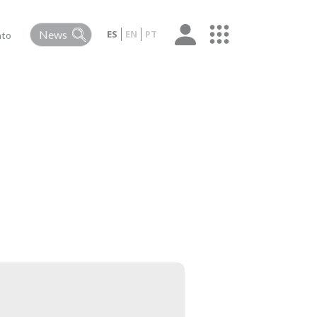
ES
EN
PT
ato