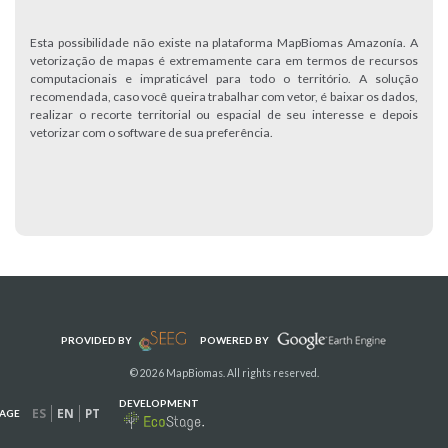
Esta possibilidade não existe na plataforma MapBiomas Amazonía. A
vetorização de mapas é extremamente cara em termos de recursos
computacionais e impraticável para todo o território. A solução
recomendada, caso você queira trabalhar com vetor, é baixar os dados,
realizar o recorte territorial ou espacial de seu interesse e depois
vetorizar com o software de sua preferência.
PROVIDED BY
POWERED BY
© 2026 MapBiomas. All rights reserved.
DEVELOPMENT
ES
EN
PT
AGE