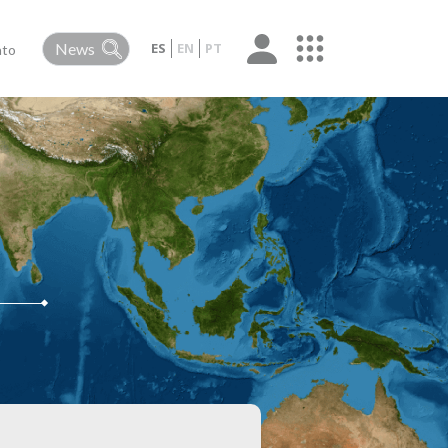
ES
EN
PT
ato