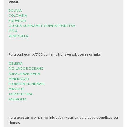
seguir:
BOLÍVIA
COLÔMBIA
EQUADOR
GUIANA, SURINAME E GUIANA FRANCESA
PERU
VENEZUELA
Para conhecer o ATBD por tema transversal, acesse os links:
GELEIRA
RIO, LAGO E OCEANO
ÁREA URBANIZADA
MINERAÇÃO
FLORESTA INUNDÁVEL
MANGUE
AGRICULTURA
PASTAGEM
Para acessar o ATDB da iniciativa MapBiomas e seus apêndices por
biomas: