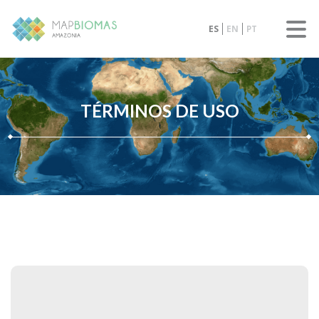
ES
EN
PT
TÉRMINOS DE USO