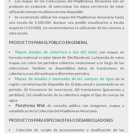
Los mapas de las Colecciones del MapBiomas Amazonía son un
producto en evolución. Al seleccionar los datos cerciórese de estar
utilizando siempre la última versión disponible.
Se recomienda utilizar los mapas del MapBiomas Amazonía hasta
una escala de 1:100.000. Aunque sea posible visualizarlos a escala
mayores (1:50.000), no recomendamos la utilización de los mismos a
esta escala.
PRODUCTOS PARA EL PÚBLICO EN GENERAL
Mapas anuales de cobertura y uso del suelo
:
son mapas en
formato matricial o ráster (píxel de 30x30metros). La leyenda de estos
mapas así como los períodos cubiertos evolucionan a lo largo de las
colecciones. También se disponibiliza datos de transiciones de
cobertura y uso del suelo para diferentes periodos.
Mapas de anuales y mensuales de los cuerpos de agua
de la
región con información disponible de: (i) dato anual y acumulado en un
período; (ii) frecuencia de ocurrencia; (iii) transiciones (ganancias y
pérdidas); (iv) clasificación de la cobertura según el tipo de cuerpo de
agua.
Plataforma Web
de consulta pública con imágenes, mapas y
estadísticas de la Colección del MapBiomas Amazonía.
PRODUCTOS PARA ESPECIALISTAS O DESARROLLADORES
Colección de scripts de procesamiento y clasificación de las