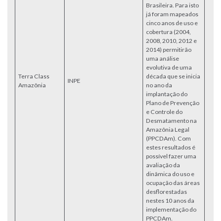
Brasileira. Para isto
já foram mapeados
cinco anos de uso e
cobertura (2004,
2008, 2010, 2012 e
2014) permitirão
uma análise
evolutiva de uma
Terra Class
década que se inicia
INPE
Acce
Amazônia
no ano da
implantação do
Plano de Prevenção
e Controle do
Desmatamento na
Amazônia Legal
(PPCDAm). Com
estes resultados é
possível fazer uma
avaliação da
dinâmica do uso e
ocupação das áreas
desflorestadas
nestes 10 anos da
implementação do
PPCDAm.