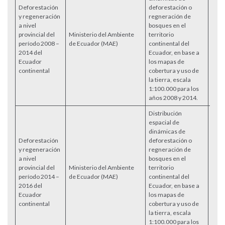
Deforestación
deforestación o
y regeneración
regneración de
a nivel
bosques en el
provincial del
Ministerio del Ambiente
territorio
Acce
período 2008 –
de Ecuador (MAE)
continental del
2014 del
Ecuador, en base a
Ecuador
los mapas de
continental
cobertura y uso de
la tierra, escala
1:100.000 para los
años 2008 y 2014.
Distribución
espacial de
dinámicas de
Deforestación
deforestación o
y regeneración
regneración de
a nivel
bosques en el
provincial del
Ministerio del Ambiente
territorio
Acce
período 2014 –
de Ecuador (MAE)
continental del
2016 del
Ecuador, en base a
Ecuador
los mapas de
continental
cobertura y uso de
la tierra, escala
1:100.000 para los