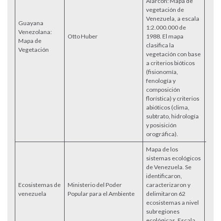
Alarcón: Mapa de
acom
vegetación de
Stey
Venezuela, a escala
Berry
Guayana
1:2.000.000 de
Bruce
Venezolana:
Otto Huber
1988. El mapa
Flora
Mapa de
clasifica la
Vene
Vegetación
vegetación con base
Volu
a criterios bióticos
Intr
(fisionomía,
Bota
fenología y
ISBN
composición
florística) y criterios
abióticos (clima,
subtrato, hidrología
y posisición
orográfica).
Mapa de los
sistemas ecológicos
de Venezuela. Se
Mapa
identificaron,
form
Ecosistemas de
Ministerio del Poder
caracterizaron y
shap
venezuela
Popular para el Ambiente
delimitaron 62
dispo
ecosistemas a nivel
Inte
subregiones
ecológicas. Escala