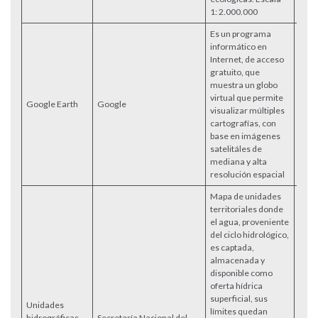
1: 2.000.000
Es un programa
informático en
Internet, de acceso
gratuito, que
muestra un globo
virtual que permite
Google Earth
Google
Acce
visualizar múltiples
cartografías, con
base en imágenes
satelitáles de
mediana y alta
resolución espacial
Mapa de unidades
territoriales donde
el agua, proveniente
del ciclo hidrológico,
es captada,
almacenada y
disponible como
oferta hídrica
superficial, sus
Unidades
límites quedan
hidrográficas
Secretaría Nacional del