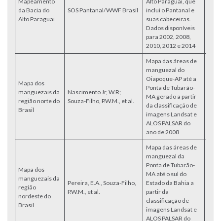
Mapeamento
Alto Paraguai, que
da Bacia do
SOS Pantanal/WWF Brasil
inclui o Pantanal e
Acce
Alto Paraguai
suas cabeceiras.
Dados disponíveis
para 2002, 2008,
2010, 2012 e 2014
Mapa das áreas de
manguezal do
Oiapoque-AP até a
Mapa dos
Ponta de Tubarão-
manguezais da
Nascimento Jr, W.R;
MA gerado a partir
aces
região norte do
Souza-Filho, P.W.M., et al.
da classificação de
Brasil
imagens Landsat e
ALOS PALSAR do
ano de 2008
Mapa das áreas de
manguezal da
Ponta de Tubarão-
Mapa dos
MA até o sul do
manguezais da
Pereira, E.A., Souza-Filho,
Estado da Bahia a
região
aces
P.W.M., et al.
partir da
nordeste do
classificação de
Brasil
imagens Landsat e
ALOS PALSAR do