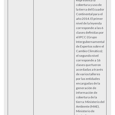
Representa la
cobertura y uso de
la tierra del Ecuador
Continental para el
año 2014. El primer
nivel de la leyenda
corresponde a las 6
clases definidas por
el IPCC (Grupo
Intergubernamental
de Expertos sobre el
Cambio Climático);
el segundo nivel
corresponde a 16
clases que fueron
acordadas a través
de varios talleres
por las entidades
encargadas de la
generación de
información de
cobertura de la
tierra: Ministerio del
Ambiente (MAE),
Ministerio de