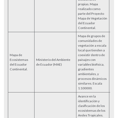
propias. Mapa
realizado como
parte del Proyecto
Mapa de Vegetación
del Ecuador
Continental.
Mapa de grupos de
comunidades de
vegetación a escala
local que tienden a
Mapa de
coexistir dentro de
Ecosistemas
Ministerio del Ambiente
paisajes con
Acce
del Ecuador
de Ecuador (MAE)
variables biofísica,
Continental.
gradientes
ambientales, y
procesos dinámicos
similares. Escala
1:100000.
Avance en la
identificación y
clasificación de los
ecosistemas de los
Andes Tropicales.