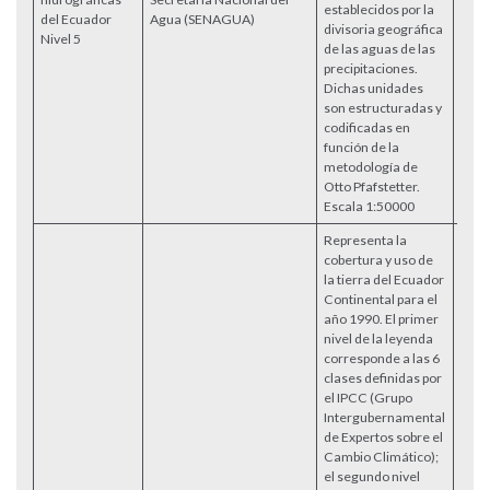
establecidos por la
Acce
del Ecuador
Agua (SENAGUA)
divisoria geográfica
Nivel 5
de las aguas de las
precipitaciones.
Dichas unidades
son estructuradas y
codificadas en
función de la
metodología de
Otto Pfafstetter.
Escala 1:50000
Representa la
cobertura y uso de
la tierra del Ecuador
Continental para el
año 1990. El primer
nivel de la leyenda
corresponde a las 6
clases definidas por
el IPCC (Grupo
Intergubernamental
de Expertos sobre el
Cambio Climático);
el segundo nivel