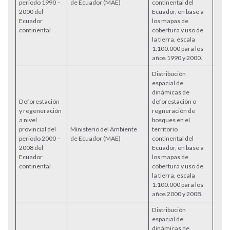
período 1990 –
de Ecuador (MAE)
continental del
2000 del
Ecuador, en base a
Ecuador
los mapas de
continental
cobertura y uso de
la tierra, escala
1:100.000 para los
años 1990 y 2000.
Distribución
espacial de
dinámicas de
Deforestación
deforestación o
y regeneración
regneración de
a nivel
bosques en el
provincial del
Ministerio del Ambiente
territorio
Acce
período 2000 –
de Ecuador (MAE)
continental del
2008 del
Ecuador, en base a
Ecuador
los mapas de
continental
cobertura y uso de
la tierra, escala
1:100.000 para los
años 2000 y 2008.
Distribución
espacial de
dinámicas de