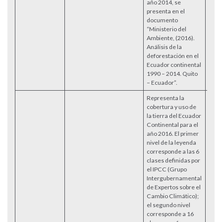
año 2014, se
presenta en el
documento
“Ministerio del
Ambiente, (2016).
Análisis de la
deforestación en el
Ecuador continental
1990 – 2014. Quito
– Ecuador”.
Representa la
cobertura y uso de
la tierra del Ecuador
Continental para el
año 2016. El primer
nivel de la leyenda
corresponde a las 6
clases definidas por
el IPCC (Grupo
Intergubernamental
de Expertos sobre el
Cambio Climático);
el segundo nivel
corresponde a 16