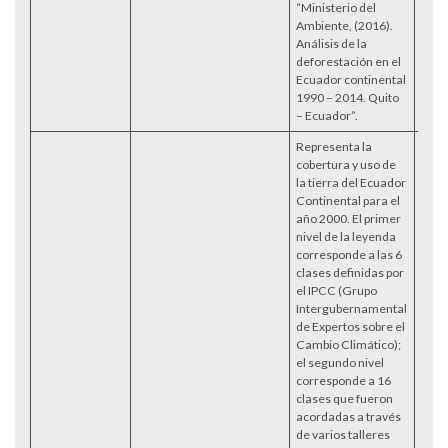
“Ministerio del
Ambiente, (2016).
Análisis de la
deforestación en el
Ecuador continental
1990 – 2014. Quito
– Ecuador”.
Representa la
cobertura y uso de
la tierra del Ecuador
Continental para el
año 2000. El primer
nivel de la leyenda
corresponde a las 6
clases definidas por
el IPCC (Grupo
Intergubernamental
de Expertos sobre el
Cambio Climático);
el segundo nivel
corresponde a 16
clases que fueron
acordadas a través
de varios talleres