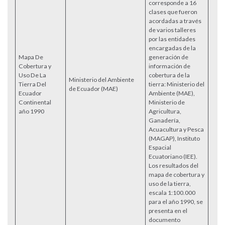
corresponde a 16
clases que fueron
acordadas a través
de varios talleres
por las entidades
encargadas de la
Mapa De
generación de
Cobertura y
información de
Uso De La
cobertura de la
Ministerio del Ambiente
Tierra Del
tierra: Ministerio del
Acce
de Ecuador (MAE)
Ecuador
Ambiente (MAE),
Continental
Ministerio de
año 1990
Agricultura,
Ganadería,
Acuacultura y Pesca
(MAGAP), Instituto
Espacial
Ecuatoriano (IEE).
Los resultados del
mapa de cobertura y
uso de la tierra,
escala 1:100.000
para el año 1990, se
presenta en el
documento