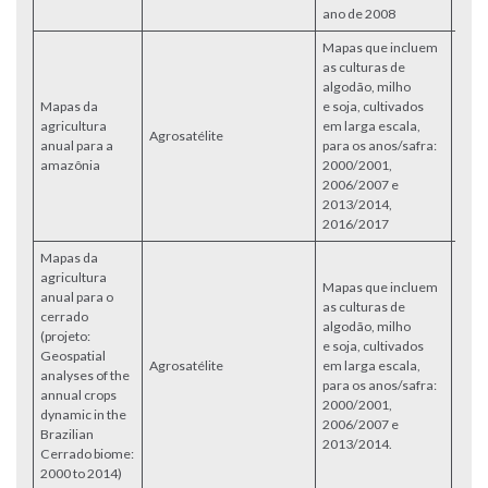
ano de 2008
Mapas que incluem
as culturas de
algodão, milho
Mapas da
e soja, cultivados
agricultura
em larga escala,
Agrosatélite
aces
anual para a
para os anos/safra:
amazônia
2000/2001,
2006/2007 e
2013/2014,
2016/2017
Mapas da
agricultura
Mapas que incluem
anual para o
as culturas de
cerrado
algodão, milho
(projeto:
e soja, cultivados
Geospatial
Agrosatélite
em larga escala,
aces
analyses of the
para os anos/safra:
annual crops
2000/2001,
dynamic in the
2006/2007 e
Brazilian
2013/2014.
Cerrado biome:
2000 to 2014)