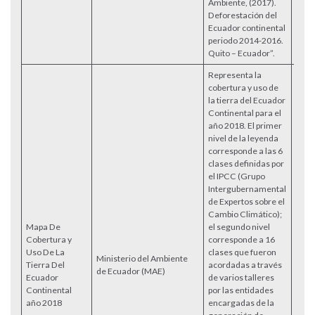
Ambiente, (2017).
Deforestación del
Ecuador continental
periodo 2014-2016.
Quito – Ecuador”.
Representa la
cobertura y uso de
la tierra del Ecuador
Continental para el
año 2018. El primer
nivel de la leyenda
corresponde a las 6
clases definidas por
el IPCC (Grupo
Intergubernamental
de Expertos sobre el
Cambio Climático);
Mapa De
el segundo nivel
Cobertura y
corresponde a 16
Uso De La
clases que fueron
Ministerio del Ambiente
Tierra Del
acordadas a través
Acce
de Ecuador (MAE)
Ecuador
de varios talleres
Continental
por las entidades
año 2018
encargadas de la