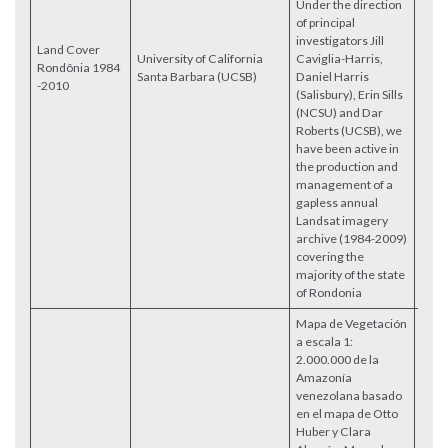
Under the direction
of principal
investigators Jill
Land Cover
University of California
Caviglia-Harris,
Rondônia 1984
Acce
Santa Barbara (UCSB)
Daniel Harris
-2010
(Salisbury), Erin Sills
(NCSU) and Dar
Roberts (UCSB), we
have been active in
the production and
management of a
gapless annual
Landsat imagery
archive (1984-2009)
covering the
majority of the state
of Rondonia
Mapa de Vegetación
a escala 1:
2.000.000 de la
Amazonía
venezolana basado
en el mapa de Otto
Huber y Clara
Mapa