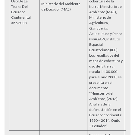
Uso De La
cobertura de la
Ministerio del Ambiente
Tierra Del
tierra: Ministerio del
Acce
de Ecuador (MAE)
Ecuador
Ambiente (MAE),
Continental
Ministerio de
año 2008
Agricultura,
Ganadería,
Acuacultura y Pesca
(MAGAP), Instituto
Espacial
Ecuatoriano (IEE).
Los resultados del
mapa de cobertura y
uso de la tierra,
escala 1:100.000
para el año 2008, se
presenta en el
documento
“Ministerio del
Ambiente, (2016).
Análisis de la
deforestación en el
Ecuador continental
1990 – 2014. Quito
– Ecuador”.