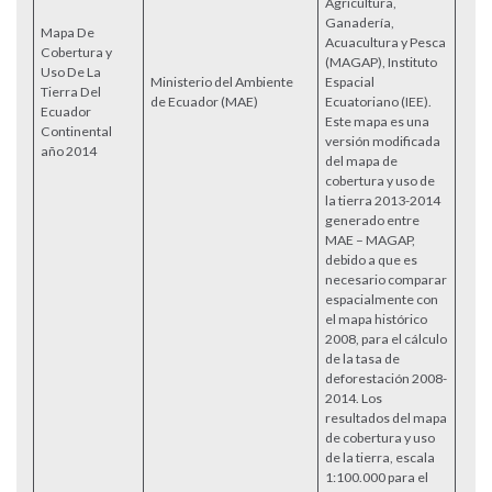
Agricultura,
Ganadería,
Mapa De
Acuacultura y Pesca
Cobertura y
(MAGAP), Instituto
Uso De La
Ministerio del Ambiente
Espacial
Tierra Del
Acce
de Ecuador (MAE)
Ecuatoriano (IEE).
Ecuador
Este mapa es una
Continental
versión modificada
año 2014
del mapa de
cobertura y uso de
la tierra 2013-2014
generado entre
MAE – MAGAP,
debido a que es
necesario comparar
espacialmente con
el mapa histórico
2008, para el cálculo
de la tasa de
deforestación 2008-
2014. Los
resultados del mapa
de cobertura y uso
de la tierra, escala
1:100.000 para el