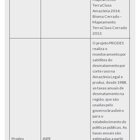
TerraClass
Amazônia 2014;
Bioma Cerrado –
Mapeamento
TerraClass Cerrado
2013.
O projeto PRODES
realiza o
monitoramento por
satélites do
desmatamento por
corte raso na
Amazônia Legal e
produz, desde 1988,
as taxas anuais de
desmatamento na
região, que são
usadas pelo
governo brasileiro
para o
estabelecimento de
políticas públicas. As
taxas anuais são
Prodes
INPE
estimadas a partir
Acce