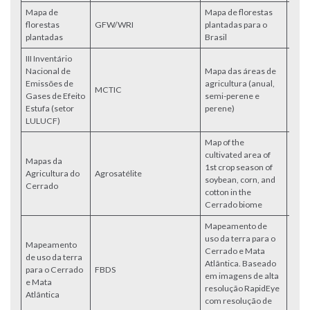
Mapa de
Mapa de florestas
florestas
GFW/WRI
plantadas para o
Acce
plantadas
Brasil
III Inventário
Nacional de
Mapa das áreas de
Emissões de
agricultura (anual,
MCTIC
aces
Gases de Efeito
semi-perene e
Estufa (setor
perene)
LULUCF)
Map of the
cultivated area of
Mapas da
1st crop season of
Agricultura do
Agrosatélite
aces
soybean, corn, and
Cerrado
cotton in the
Cerrado biome
Mapeamento de
uso da terra para o
Mapeamento
Cerrado e Mata
de uso da terra
Atlântica. Baseado
para o Cerrado
FBDS
Acce
em imagens de alta
e Mata
resolução RapidEye
Atlântica
com resolução de