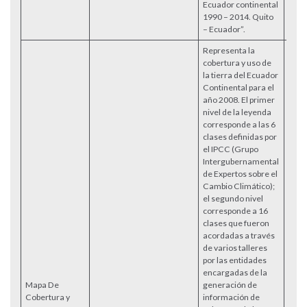
Ecuador continental
1990 – 2014. Quito
– Ecuador”.
Representa la
cobertura y uso de
la tierra del Ecuador
Continental para el
año 2008. El primer
nivel de la leyenda
corresponde a las 6
clases definidas por
el IPCC (Grupo
Intergubernamental
de Expertos sobre el
Cambio Climático);
el segundo nivel
corresponde a 16
clases que fueron
acordadas a través
de varios talleres
por las entidades
encargadas de la
Mapa De
generación de
Cobertura y
información de