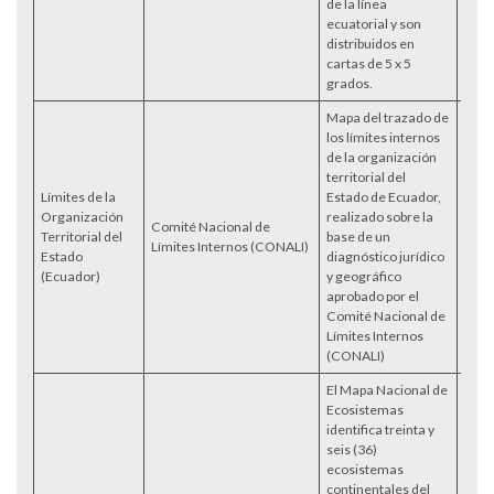
de la línea
ecuatorial y son
distribuidos en
cartas de 5 x 5
grados.
Mapa del trazado de
los límites internos
de la organización
territorial del
Límites de la
Estado de Ecuador,
Organización
realizado sobre la
Comité Nacional de
Territorial del
base de un
Límites Internos (CONALI)
Estado
diagnóstico jurídico
(Ecuador)
y geográfico
aprobado por el
Comité Nacional de
Límites Internos
(CONALI)
El Mapa Nacional de
Ecosistemas
identifica treinta y
seis (36)
ecosistemas
continentales del