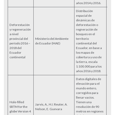
años 2014 y 2016.
Distribución
espacial de
dinámicas de
Deforestación
deforestación o
y regeneración
regneración de
a nivel
bosques en el
provincial del
Ministerio del Ambiente
territorio
Acce
período 2016 –
de Ecuador (MAE)
continental del
2018 del
Ecuador, en base a
Ecuador
los mapas de
continental
cobertura y uso de
la tierra, escala
1:100.000 para los
años 2016 y 2018.
Datos digitales de
elevación para el
mundo entero,
corregidos para
llenar vacíos.
Hole-filled
Tienen una
Jarvis, A., H.I. Reuter, A.
SRTM for the
resolución de 90
Acce
Nelson, E. Guevara
globe Version 4
metros en regiones