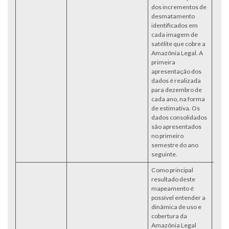
dos incrementos de
desmatamento
identificados em
cada imagem de
satélite que cobre a
Amazônia Legal. A
primeira
apresentação dos
dados é realizada
para dezembro de
cada ano, na forma
de estimativa. Os
dados consolidados
são apresentados
no primeiro
semestre do ano
seguinte.
Como principal
resultado deste
mapeamento é
possível entender a
dinâmica de uso e
cobertura da
Amazônia Legal