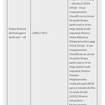
– Versão 2 2014-
2016) – Esse
mapeamento
classificou as áreas
de pasto limpo,
pasto sujo e área
Mapa Síntese
degradada (solo
de Pastagens
LAPIG/UFG
exposto); Bioma
Acce
do Brasil – v8
Mata Atlântica
(Mapeamento Lapig
2014-2016) – Esse
mapeamento
classificou as áreas
de pasto limpo,
pasto sujo e área
degradada (solo
exposto); Bioma
Pampa –
Mapeamento
realizado pelo IBGE
para o estado do Rio
Grande do Sul
(2012); Bioma
Amazônia –
Mapeamento