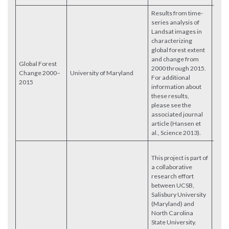
Results from time-
series analysis of
Landsat images in
characterizing
global forest extent
and change from
Global Forest
2000 through 2015.
Change 2000–
University of Maryland
Acce
For additional
2015
information about
these results,
please see the
associated journal
article (Hansen et
al., Science 2013).
This project is part of
a collaborative
research effort
between UCSB,
Salisbury University
(Maryland) and
North Carolina
State University.