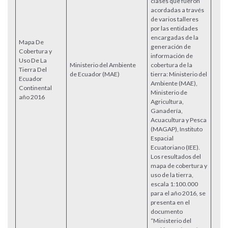
clases que fueron
acordadas a través
de varios talleres
por las entidades
encargadas de la
Mapa De
generación de
Cobertura y
información de
Uso De La
Ministerio del Ambiente
cobertura de la
Tierra Del
Acce
de Ecuador (MAE)
tierra: Ministerio del
Ecuador
Ambiente (MAE),
Continental
Ministerio de
año 2016
Agricultura,
Ganadería,
Acuacultura y Pesca
(MAGAP), Instituto
Espacial
Ecuatoriano (IEE).
Los resultados del
mapa de cobertura y
uso de la tierra,
escala 1:100.000
para el año 2016, se
presenta en el
documento
“Ministerio del