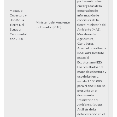
por las entidades
encargadas de la
Mapa De
generación de
Cobertura y
información de
Uso De La
cobertura de la
Ministerio del Ambiente
Tierra Del
tierra: Ministerio del
Acce
de Ecuador (MAE)
Ecuador
Ambiente (MAE),
Continental
Ministerio de
año 2000
Agricultura,
Ganadería,
Acuacultura y Pesca
(MAGAP), Instituto
Espacial
Ecuatoriano (IEE).
Los resultados del
mapa de cobertura y
uso de la tierra,
escala 1:100.000
para el año 2000, se
presenta en el
documento
“Ministerio del
Ambiente, (2016).
Análisis de la
deforestación en el