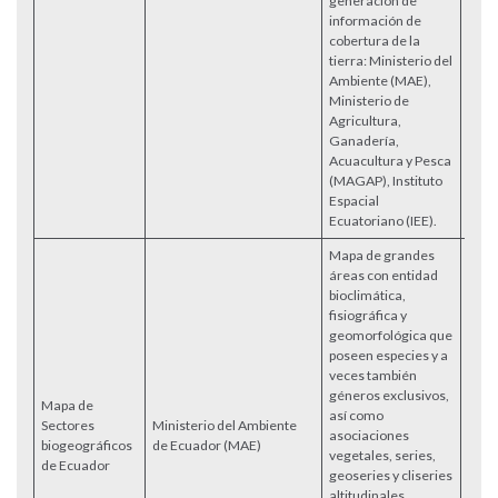
generación de
información de
cobertura de la
tierra: Ministerio del
Ambiente (MAE),
Ministerio de
Agricultura,
Ganadería,
Acuacultura y Pesca
(MAGAP), Instituto
Espacial
Ecuatoriano (IEE).
Mapa de grandes
áreas con entidad
bioclimática,
fisiográfica y
geomorfológica que
poseen especies y a
veces también
géneros exclusivos,
Mapa de
así como
Sectores
Ministerio del Ambiente
asociaciones
Acce
biogeográficos
de Ecuador (MAE)
vegetales, series,
de Ecuador
geoseries y cliseries
altitudinales