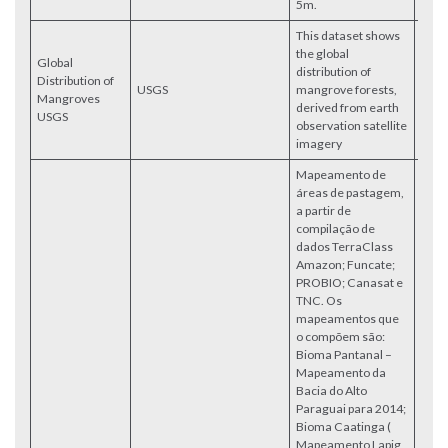
5m.
This dataset shows
the global
Global
distribution of
Distribution of
USGS
mangrove forests,
Acce
Mangroves
derived from earth
USGS
observation satellite
imagery
Mapeamento de
áreas de pastagem,
a partir de
compilação de
dados TerraClass
Amazon; Funcate;
PROBIO; Canasat e
TNC. Os
mapeamentos que
o compõem são:
Bioma Pantanal –
Mapeamento da
Bacia do Alto
Paraguai para 2014;
Bioma Caatinga (
Mapeamento Lapig