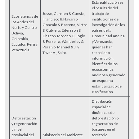
Esta publicación es
el resultado del
Josse, Carmen & Cuesta,
trabajo de
Ecosistemas de
Francisco & Navarro,
instituciones de
los Andes del
Gonzalo & Barrena, Víctor
investigación de los
Norte y Centro.
& Cabrera, Edersson &
países de la
Bolivia,
?
Chacón-Moreno, Eulogio
Comunidad Andina
Colombia,
& Ferreira, Wanderley &
y Venezuela,
Ecuador, Perú y
Peralvo, Manuel & J. y
quienes han
Venezuela.
Tovar A., Saito.
recopilado
información,
identificado los
ecosistemas
andinos y generado
un esquema
estandarizado de
clasificación.
Distribución
espacial de
dinámicas de
Deforestación
deforestación o
y regeneración
regneración de
a nivel
bosques en el
provincial del
Ministerio del Ambiente
territorio
Acce