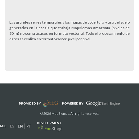
Las grandes series temporales y los mapas de cobertura y uso del suelo
generados en la escala que trabaja MapBiomas Amazonía (píxeles de
30 m) no son prácticos en formato vectorial. Todo el procesamiento de
datos se realiza en formato ráster, píxel por píxel.
PROVIDED BY
POWERED BY
© 2026 MapBiomas. All rights reserved.
DEVELOPMENT
ES
EN
PT
AGE