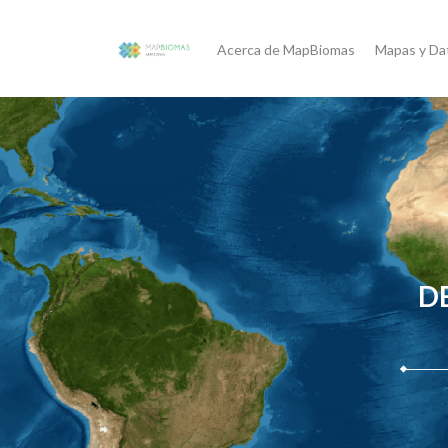
Acerca de MapBiomas
Mapas y Da
D