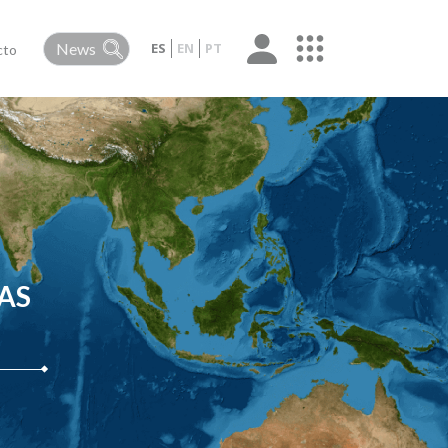
ES
EN
PT
cto
AS