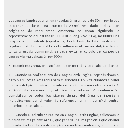
Los píxeles Landsat tienen una resolución promedio de 30 m, por lo que
es común asociar el área de un píxel a 900 m². Pero, dado que los datos
originales de MapBiomas Amazonía se crean siguiendo la
representación del estándar GEE (Lat / Long y WGS84), no utiliza una
proyección equivalente (equal area). Por lo tanto, la distancia desde el
objetivo hasta la línea del Ecuador influye en el tamaño del píxel. Por lo
tanto, a escala continental, se debe evitar el cálculo del conteo de
píxeles y la multiplicación por 900 m².
En MapBiomas Amazonía aplicamos dos métodos para calcular el área:
1 – Cuando se realiza fuera de Google Earth Engine, reproducimos el
dato MapBiomas Amazonía para el sistema UTM y calculamos el valor
métrico del píxel central, ubicado en la intersección entre la carta 1:
250.000 de referencia y el área de interés. A continuación,
contabilizamos todos los píxeles dentro del área de interés y
multiplicamos por el valor de referencia, en m², del píxel central
anteriormente calculado.
2 – Cuando el cálculo se realiza en Google Earth Engine, aplicamos la
función ee.Image.pixelArea () que genera una imagen en la que el valor
de cada píxel es el área de ese píxel en metros cuadrados, teniendo en