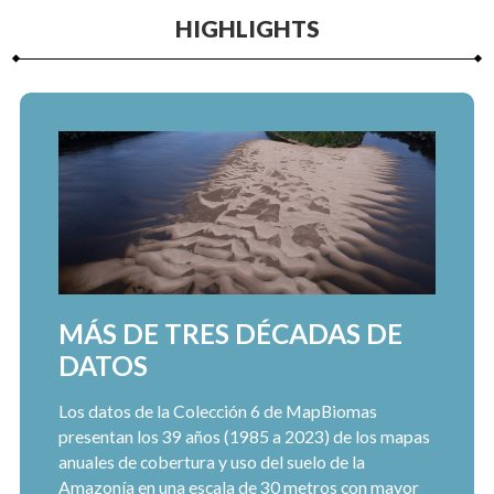
HIGHLIGHTS
MÁS DE TRES DÉCADAS DE
DATOS
Los datos de la Colección 6 de MapBiomas
presentan los 39 años (1985 a 2023) de los mapas
anuales de cobertura y uso del suelo de la
Amazonía en una escala de 30 metros con mayor