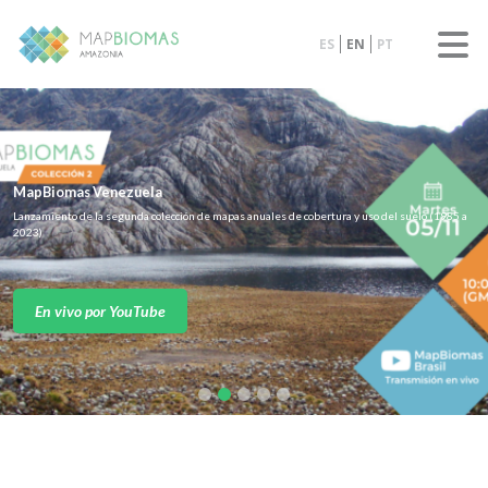
ES
EN
PT
MapBiomas Venezuela
Lanzamiento de la segunda colección de mapas anuales de cobertura y uso del suelo (1985 a
2023)
En vivo por YouTube