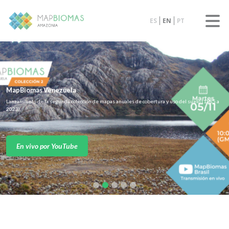
ES
EN
PT
MapBiomas Venezuela
Lanzamiento de la segunda colección de mapas anuales de cobertura y uso del suelo (1985 a
2023)
En vivo por YouTube