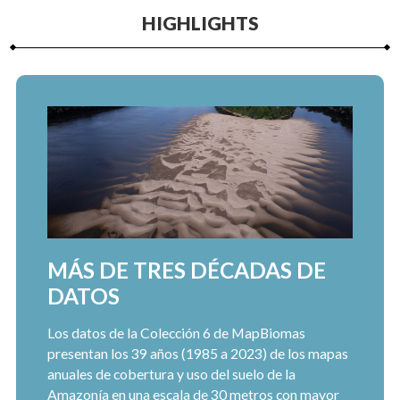
HIGHLIGHTS
MÁS DE TRES DÉCADAS DE
DATOS
Los datos de la Colección 6 de MapBiomas
presentan los 39 años (1985 a 2023) de los mapas
anuales de cobertura y uso del suelo de la
Amazonía en una escala de 30 metros con mayor