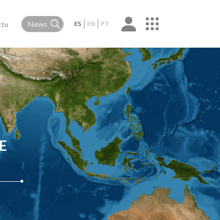
ES
EN
PT
cto
E