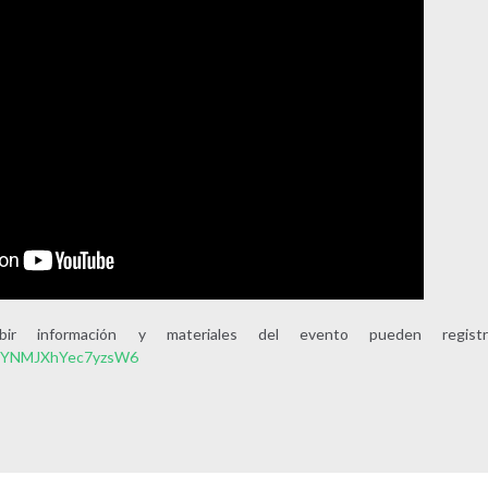
ibir información y materiales del evento pueden regist
/YdYNMJXhYec7yzsW6