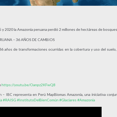
5 y 2020 la Amazonía peruana perdió 2 millones de hectáreas de bosque
UANA – 36 AÑOS DE CAMBIOS
6 años de transformaciones ocurridas en la cobertura y uso del suelo,
u
https://youtu.be/Oanpz2KFwQ8
ún – IBC representa en Perú MapBiomas Amazonía, una iniciativa con
ia
#RAISG
#InstitutoDelBienComún
#Glaciares
#Amazonía